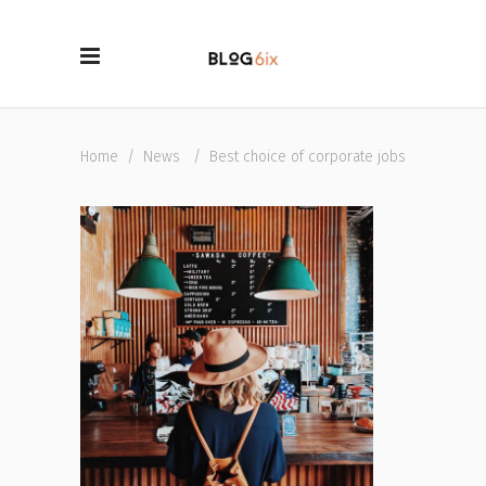
Home
/
News
/
Best choice of corporate jobs