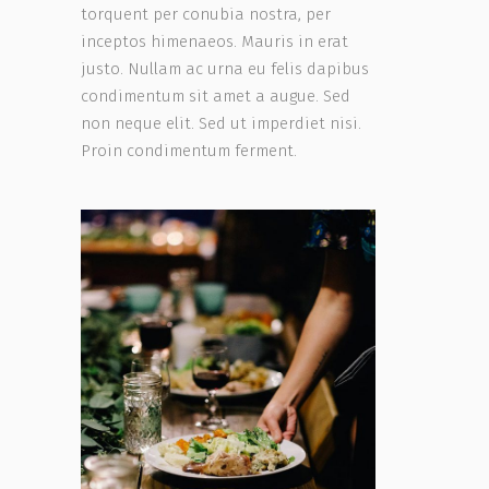
torquent per conubia nostra, per
inceptos himenaeos. Mauris in erat
justo. Nullam ac urna eu felis dapibus
condimentum sit amet a augue. Sed
non neque elit. Sed ut imperdiet nisi.
Proin condimentum ferment.