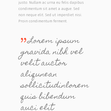
justo. Nullam ac urna eu felis dapibus
condimentum sit amet a augue. Sed
non neque elit. Sed ut imperdiet nisi.
Proin condimentum ferment.
Lorem ipsum
gravida nibh vel
velit auctor
aliqunean
sollicitudinlorem
quis bibendum
auci elit