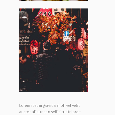
Lorem ipsum gravida nibh vel velit
auctor aliqunean sollicitudinlorem