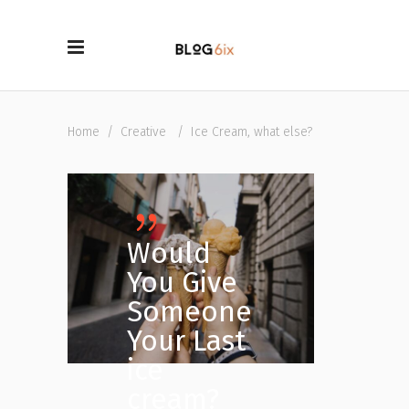
Home
/
Creative
/
Ice Cream, what else?
Would
You Give
Someone
Your Last
ice
cream?