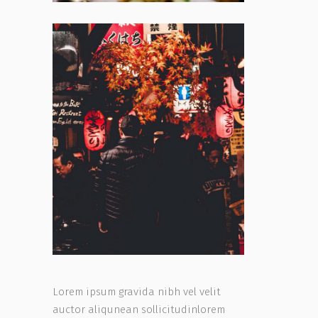
Lorem ipsum gravida nibh vel velit
auctor aliqunean sollicitudinlorem