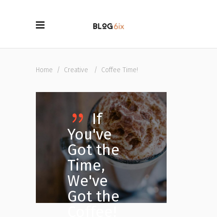
Home
/
Creative
/
Coffee Time!
If
You've
Got the
Time,
We've
Got the
Coffee!