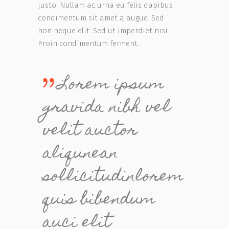
justo. Nullam ac urna eu felis dapibus
condimentum sit amet a augue. Sed
non neque elit. Sed ut imperdiet nisi.
Proin condimentum ferment.
Lorem ipsum
gravida nibh vel
velit auctor
aliqunean
sollicitudinlorem
quis bibendum
auci elit